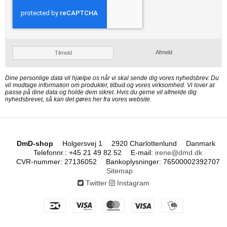
Afmeld
Tilmeld
Dine personlige data vil hjælpe os når vi skal sende dig vores nyhedsbrev. Du
vil modtage information om produkter, tilbud og vores virksomhed. Vi lover at
passe på dine data og holde dem sikret. Hvis du gerne vil afmelde dig
nyhedsbrevet, så kan det gøres her fra vores website.
DmD-shop
Holgersvej 1
2920 Charlottenlund
Danmark
Telefonnr.
:
+45 21 49 82 52
E-mail
:
irene@dmd.dk
CVR-nummer
:
27136052
Bankoplysninger
:
76500002392707
Sitemap
Twitter
Instagram